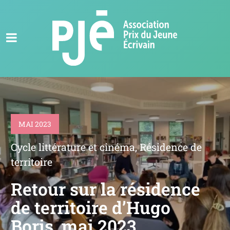
MAI 2023
Cycle littérature et cinéma
,
Résidence de
territoire
Retour sur la résidence
de territoire d’Hugo
Boris, mai 2023