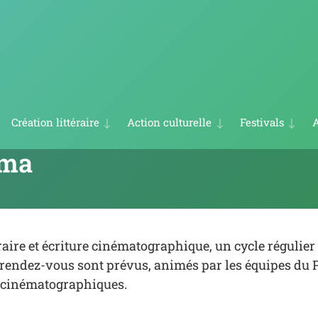
Création littéraire
Action culturelle
Festivals
A
Inscription à l’atelier d’écriture avec Nicolas Michel
Résidence d’écriture Occitanie-Québec 2026
Le Livre vivant – Nouveau dispositif
Semaine littéraire du 21 au 29 mars 2026
éma
éraire et écriture cinématographique, un cycle régulier
 rendez-vous sont prévus, animés par les équipes du
es cinématographiques.