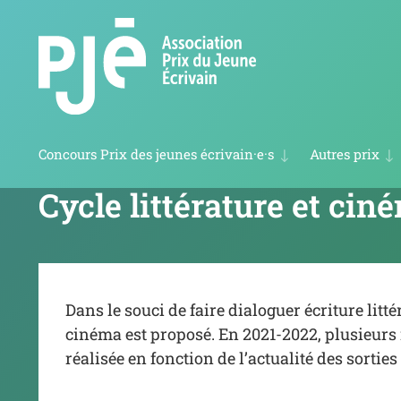
Concours Prix des jeunes écrivain·e·s
Autres prix
Coup de cœur des jeunes lecteurs 2027
Prix des cinq continents de la Francophonie
Cycle littérature et cin
Dans le souci de faire dialoguer écriture litt
cinéma est proposé. En 2021-2022, plusieurs
réalisée en fonction de l’actualité des sorti