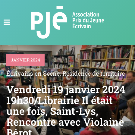
JANVIER 2024
Écrivains en Scène
,
Résidence de territoire
Vendredi 19 janvier 2024
19h30/Librairie Il était
une fois, Saint-Lys,
Rencontre avec Violaine
Bérot