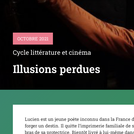
OCTOBRE 2021
Cycle littérature et cinéma
Illusions perdues
Lucien est un jeune poète inconnu dans la France d
forger un destin. Il quitte l’imprimerie familiale de
bras de sa protectrice. Bientôt livré à lui-même dan