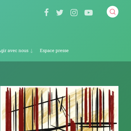
Espace presse
gir avec nous
Devenir volontaire en service civique