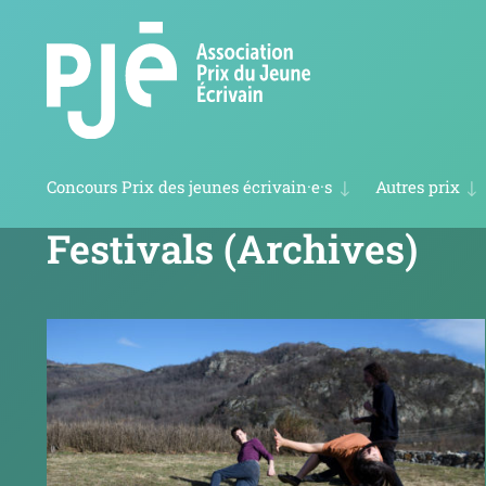
Concours Prix des jeunes écrivain·e·s
Autres prix
Coup de cœur des jeunes lecteurs 2027
Prix des cinq continents de la Francophonie
Festivals (Archives)