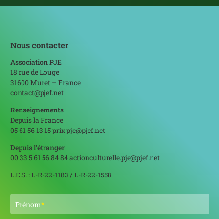
Nous contacter
Association PJE
18 rue de Louge
31600 Muret – France
contact@pjef.net
Renseignements
Depuis la France
05 61 56 13 15
prix.pje@pjef.net
Depuis l’étranger
00 33 5 61 56 84 84
actionculturelle.pje@pjef.net
L.E.S. : L-R-22-1183 / L-R-22-1558
Prénom
*