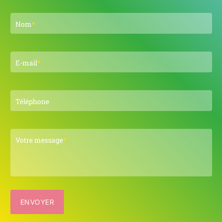
Nom
*
E-mail
*
Téléphone
Votre message
*
ENVOYER