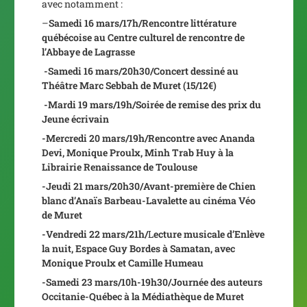
avec notamment :
–
S
amedi 16 mars/17h/R
encontre littérature
québécoise au Centre culturel de rencontre de
l’Abbaye de Lagrasse
-Samedi 16 mars/20h30/Concert dessiné au
Théâtre Marc Sebbah de Muret (15/12€)
-Mardi 19 mars/19h/Soirée de remise des prix du
Jeune écrivain
-Mercredi 20 mars/19h/Rencontre avec Ananda
Devi, Monique Proulx, Minh Trab Huy à la
Librairie Renaissance de Toulouse
-Jeudi 21 mars/20h30/Avant-première de
Chien
blanc
d’Anaïs Barbeau-Lavalette au cinéma Véo
de Muret
-Vendredi 22 mars/21h/
L
ecture musicale d’
Enlève
la nuit,
Espace Guy Bordes à Samatan, avec
Monique Proulx et Camille Humeau
-Samedi 23 mars/10h-19h30/Journée des auteurs
Occitanie-Québec
à la Médiathèque de Muret