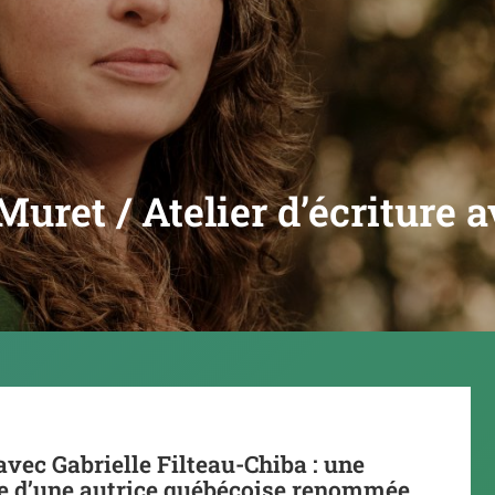
uret / Atelier d’écriture a
vec Gabrielle Filteau-Chiba : une
e d’une autrice québécoise renommée.