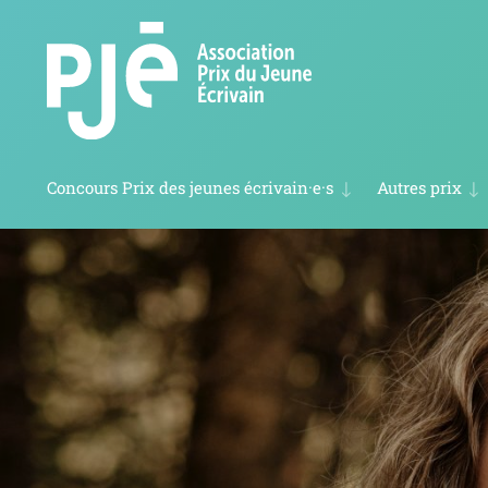
Concours Prix des jeunes écrivain·e·s
Autres prix
Coup de cœur des jeunes lecteurs 2027
Prix des cinq continents de la Francophonie