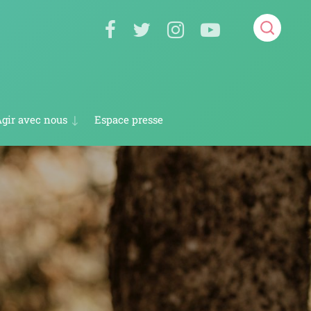
Espace presse
gir avec nous
Devenir volontaire en service civique